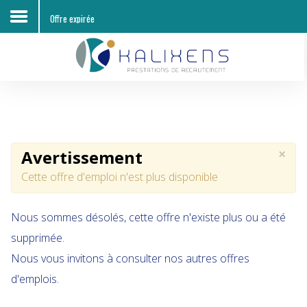
Offre expirée
Accueil
Découvrir KALIXENS RH
Entreprises
×
Avertissement
Candidats
Cette offre d'emploi n'est plus disponible
Offres d'emploi
Nous sommes désolés, cette offre n'existe plus ou a été
Contacts
supprimée.
Nous vous invitons à consulter nos autres offres
d'emplois.