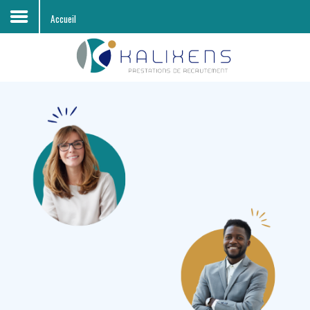
Accueil
Accueil
Découvrir KALIXENS RH
Entreprises
Candidats
Offres d'emploi
Contacts