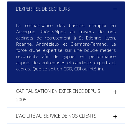
L'EXPERTISE DE SECTEURS
La connaissance des bassins d'emploi en
Auvergne Rhône-Alpes au travers de nos
cabinets de recrutement à St Etienne, Lyon,
Roanne, Andrézieux et Clermont-Ferrand. La
force d'une expertise sur une boucle métiers
récurrente afin de gagner en performance
auprès des entreprises et candidats experts et
cadres. Que ce soit en CDD, CDI ou intérim.
CAPITALISATION EN EXPERIENCE DEPUIS
2005
L'AGILITÉ AU SERVICE DE NOS CLIENTS
Groupe né en 2005 avec un leitmotiv humain et
un ADN orienté services. Les cabinets de
recrutement KALIXENS RH mettent à votre profit