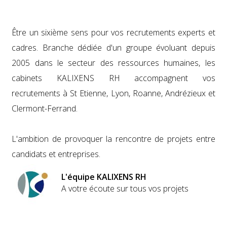
Garder la force de nos services tout en alliant la
une expérience significative dans les métiers du
souplesse de nos recrutements et de nos
recrutement et des ressources humaines avec
possibilités d'interventions auprès de TPEs,
un service sur-mesure pour experts et cadres.
Être un sixième sens pour vos recrutements experts et
PMEs et grands groupes nationaux ou
internationaux.
cadres. Branche dédiée d'un groupe évoluant depuis
2005 dans le secteur des ressources humaines, les
cabinets KALIXENS RH accompagnent vos
recrutements à St Etienne, Lyon, Roanne, Andrézieux et
Clermont-Ferrand.
L'ambition de provoquer la rencontre de projets entre
candidats et entreprises.
L'équipe KALIXENS RH
A votre écoute sur tous vos projets