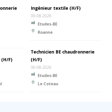
ronnerie
Ingénieur textile (H/F)
06-08-2026
Etudes-BE
Roanne
Technicien BE chaudronnerie
 (H/F)
(H/F)
06-08-2026
Etudes-BE
l
Le Coteau