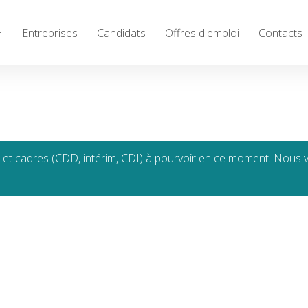
H
Entreprises
Candidats
Offres d'emploi
Contacts
close
s et cadres (CDD, intérim, CDI) à pourvoir en ce moment. Nous