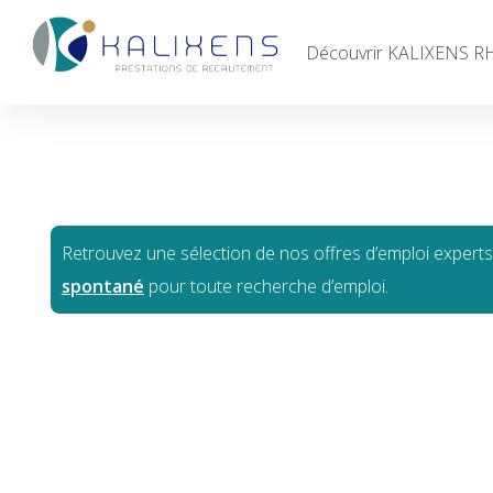
Découvrir KALIXENS R
Accueil
Découvrir KALIXENS RH
Entreprises
Retrouvez une sélection de nos offres d’emploi expert
Candidats
spontané
pour toute recherche d’emploi.
Offres d'emploi
Contacts