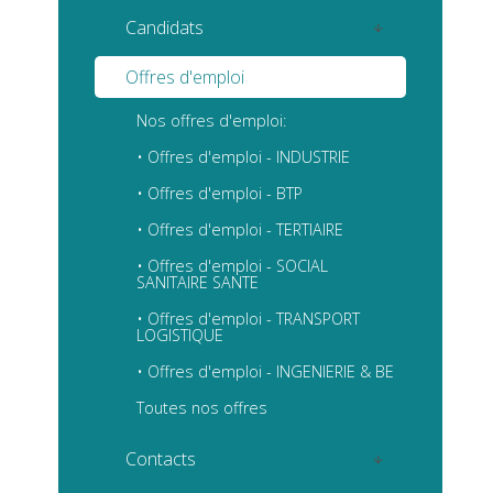
Présentation, équipe et valeurs :
Espace entreprises
Candidats
• Qui sommes-nous ?
Services et valeurs ajoutées:
Espace candidats
• Métiers et services
Offres d'emploi
• Nos services proposés
• Nos équipes et bureaux
Choisir Kalixens :
Nos offres d'emploi:
• Les valeurs ajoutées
• Valeurs de la structure
KALIXENS
• Les apports de Kalixens
• Offres d'emploi - INDUSTRIE
• Nos références
• Vecteurs de performance
pour vos recherches
• Offres d'emploi - BTP
• Formats de recrutements
• Nos offres d'emplois
• Offres d'emploi - TERTIAIRE
• Exemples de métiers
recrutés
• Nous envoyer votre CV
• Offres d'emploi - SOCIAL
SANITAIRE SANTE
• Vous souhaitez recruter ...
• Offres d'emploi - TRANSPORT
LOGISTIQUE
• Offres d'emploi - INGENIERIE & BE
Toutes nos offres
Contacts