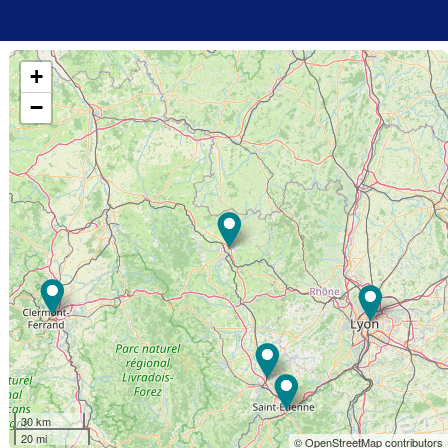
+
−
30 km
20 mi
© OpenStreetMap contributors