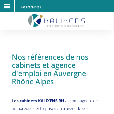
• Nos références
Accueil
Découvrir KALIXENS RH
Entreprises
Nos références de nos
Candidats
cabinets et agence
d'emploi en Auvergne
Offres d'emploi
Rhône Alpes
Contacts
Les cabinets KALIXENS RH
accompagnent de
nombreuses entreprises au travers de ses