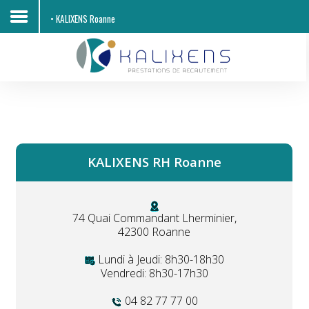
• KALIXENS Roanne
Accueil
Découvrir KALIXENS RH
Entreprises
KALIXENS RH Roanne
Candidats
Offres d'emploi
74 Quai Commandant Lherminier,
Contacts
42300 Roanne
Lundi à Jeudi: 8h30-18h30
Vendredi: 8h30-17h30
04 82 77 77 00