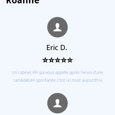
Roanne​
Eric D.
⭐⭐⭐⭐⭐
Un cabinet RH qui vous appelle après l'envoi d'une
candidature spontanée c'est un must aujourd'hui