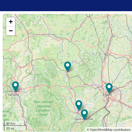
+
−
30 km
20 mi
© OpenStreetMap contributors