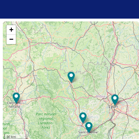
+
−
30 km