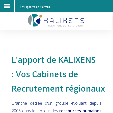
• Les apports de Kalixens
Accueil
Découvrir KALIXENS RH
Entreprises
L'apport de KALIXENS
Candidats
: Vos Cabinets de
Offres d'emploi
Contacts
Recrutement régionaux
Branche dédiée d'un groupe évoluant depuis
2005 dans le secteur des
ressources humaines