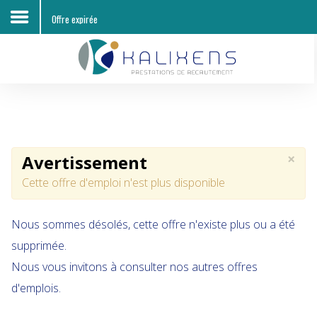
Offre expirée
Accueil
Découvrir KALIXENS RH
Entreprises
×
Avertissement
Candidats
Cette offre d'emploi n'est plus disponible
Offres d'emploi
Nous sommes désolés, cette offre n'existe plus ou a été
Contacts
supprimée.
Nous vous invitons à consulter nos autres offres
d'emplois.