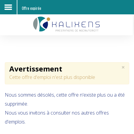
Offre expirée
Accueil
Découvrir KALIXENS RH
Entreprises
×
Avertissement
Candidats
Cette offre d'emploi n'est plus disponible
Offres d'emploi
Nous sommes désolés, cette offre n'existe plus ou a été
Contacts
supprimée.
Nous vous invitons à consulter nos autres offres
d'emplois.