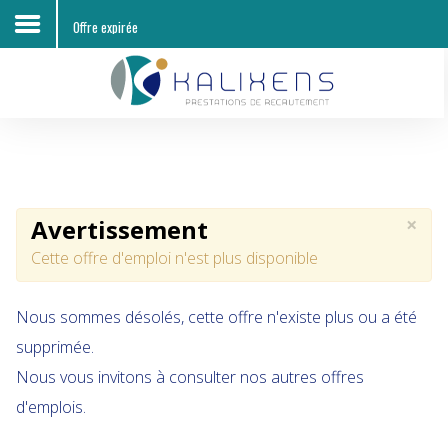
Offre expirée
Accueil
Découvrir KALIXENS RH
Entreprises
×
Avertissement
Candidats
Cette offre d'emploi n'est plus disponible
Offres d'emploi
Nous sommes désolés, cette offre n'existe plus ou a été
Contacts
supprimée.
Nous vous invitons à consulter nos autres offres
d'emplois.