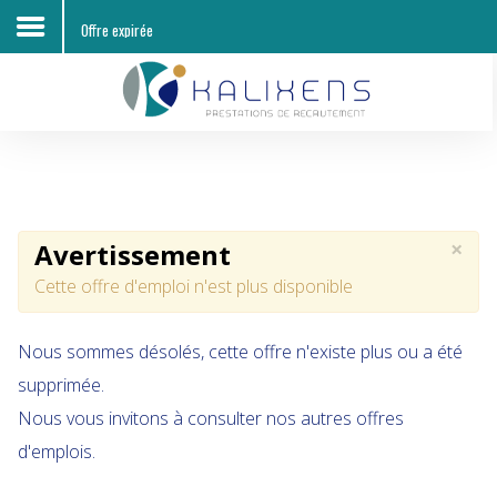
Offre expirée
Accueil
Découvrir KALIXENS RH
Entreprises
×
Avertissement
Candidats
Cette offre d'emploi n'est plus disponible
Offres d'emploi
Nous sommes désolés, cette offre n'existe plus ou a été
Contacts
supprimée.
Nous vous invitons à consulter nos autres offres
d'emplois.