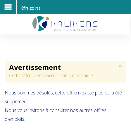
Offre expirée
Accueil
Découvrir KALIXENS RH
Entreprises
×
Avertissement
Candidats
Cette offre d'emploi n'est plus disponible
Offres d'emploi
Nous sommes désolés, cette offre n'existe plus ou a été
Contacts
supprimée.
Nous vous invitons à consulter nos autres offres
d'emplois.