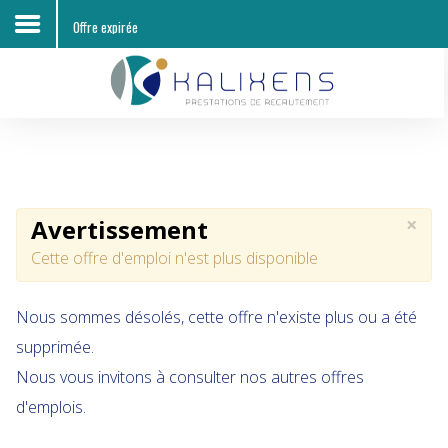
Offre expirée
Accueil
Découvrir KALIXENS RH
Entreprises
×
Avertissement
Candidats
Cette offre d'emploi n'est plus disponible
Offres d'emploi
Nous sommes désolés, cette offre n'existe plus ou a été
Contacts
supprimée.
Nous vous invitons à consulter nos autres offres
d'emplois.