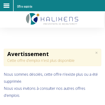
Offre expirée
Accueil
Découvrir KALIXENS RH
Entreprises
×
Avertissement
Candidats
Cette offre d'emploi n'est plus disponible
Offres d'emploi
Nous sommes désolés, cette offre n'existe plus ou a été
Contacts
supprimée.
Nous vous invitons à consulter nos autres offres
d'emplois.