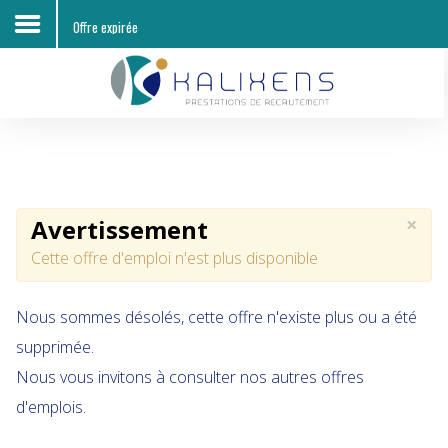
Offre expirée
Accueil
Découvrir KALIXENS RH
Entreprises
×
Avertissement
Candidats
Cette offre d'emploi n'est plus disponible
Offres d'emploi
Nous sommes désolés, cette offre n'existe plus ou a été
Contacts
supprimée.
Nous vous invitons à consulter nos autres offres
d'emplois.