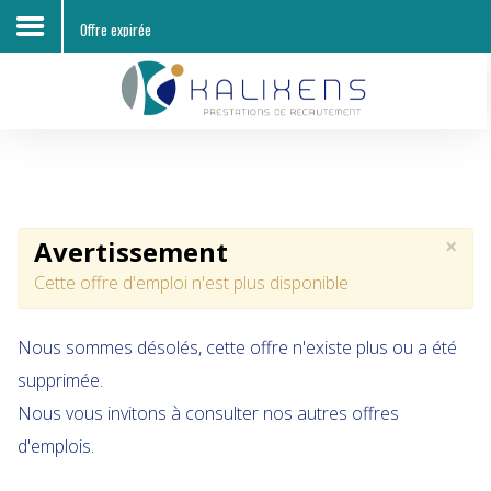
Offre expirée
Accueil
Découvrir KALIXENS RH
Entreprises
×
Avertissement
Candidats
Cette offre d'emploi n'est plus disponible
Offres d'emploi
Nous sommes désolés, cette offre n'existe plus ou a été
Contacts
supprimée.
Nous vous invitons à consulter nos autres offres
d'emplois.