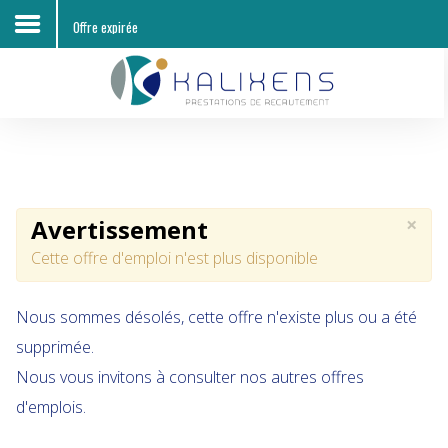
Offre expirée
Accueil
Découvrir KALIXENS RH
Entreprises
×
Avertissement
Candidats
Cette offre d'emploi n'est plus disponible
Offres d'emploi
Nous sommes désolés, cette offre n'existe plus ou a été
Contacts
supprimée.
Nous vous invitons à consulter nos autres offres
d'emplois.