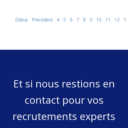
Début
Précédent
4
5
6
7
8
9
10
11
12
1
Et si nous restions en
contact pour vos
recrutements experts